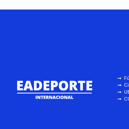
Fú
Ci
U
C