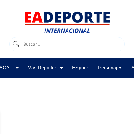
ACAF
Más Deportes
ESports
Personajes
A