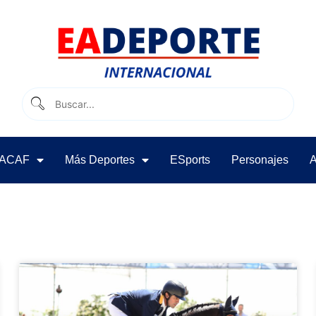
ACAF
Más Deportes
ESports
Personajes
A