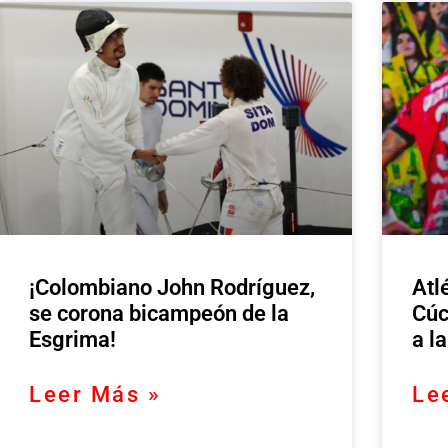
¡Colombiano John Rodríguez,
Atl
se corona bicampeón de la
Cúc
Esgrima!
a l
Leer Más »
Le