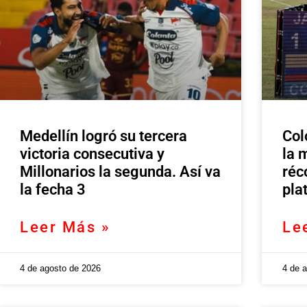
Medellín logró su tercera
Col
victoria consecutiva y
la 
Millonarios la segunda. Así va
réc
la fecha 3
pla
Leer Más »
Le
4 de agosto de 2026
4 de 