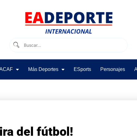
ACAF
Más Deportes
ESports
Personajes
A
ra del fútbol!