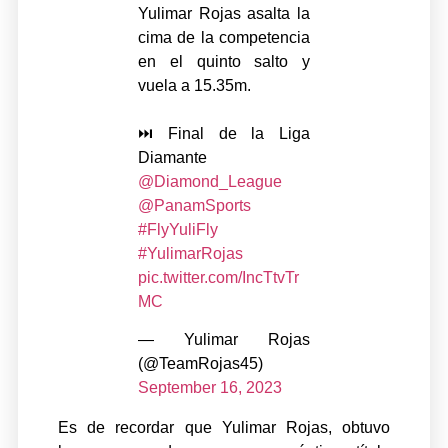
Yulimar Rojas asalta la
cima de la competencia
en el quinto salto y
vuela a 15.35m.
⏭️ Final de la Liga
Diamante
@Diamond_League
@PanamSports
#FlyYuliFly
#YulimarRojas
pic.twitter.com/IncTtvTr
MC
— Yulimar Rojas
(@TeamRojas45)
September 16, 2023
Es de recordar que Yulimar Rojas, obtuvo