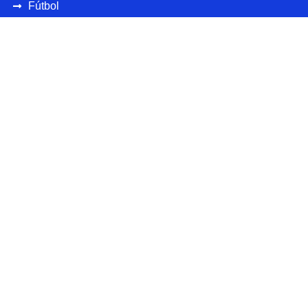
Fútbol
Ciclismo
UEFA
CONCAFAF