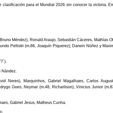
e clasificación para el Mundial 2026 sin conocer la victoria. 
Bruno Méndez), Ronald Araujo, Sebastián Cáceres, Mathías Oli
undo Pellistri (m.86, Joaquín Piquerez), Darwin Núñez y Maxim
7´).
n Nández.
d Neres), Marquinhos, Gabriel Magalhaes, Carlos August
rygo Goes, Neymar (m.48, Richarlison), Vinicius Junior (m.8
aes, Gabriel Jesus, Matheus Cunha.
).