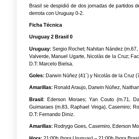
Brasil se despidió de dos jornadas de partidos d
derrota con Uruguay 0-2.
Ficha Técnica
Uruguay 2 Brasil 0
Uruguay:
Sergio Rochet; Nahitan Nández (m.67, 
Valverde, Manuel Ugarte, Nicolás de la Cruz; Fac
D.T: Marcelo Bielsa.
Goles:
Darwin Núñez (41´) y Nicolás de la Cruz (7
Amarillas:
Ronald Araujo, Darwin Núñez, Naitha
Brasil:
Ederson Moraes; Yan Couto (m.71, Davi
Guimaraes (m.83, Raphael Veiga), Casemiro; Rod
D.T: Fernando Diniz.
Amarillas:
Rodrygo Goes, Casemiro, Ederson Mor
Hora:
21:00h (hora Uruguay) – 21:00h (hora Brasil