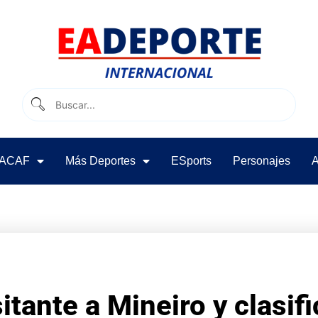
ACAF
Más Deportes
ESports
Personajes
A
itante a Mineiro y clasif