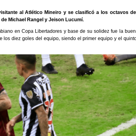
itante al Atlético Mineiro y se clasificó a los octavos d
a de Michael Rangel y Jeison Lucumí.
mbiano en Copa Libertadores y base de su solidez fue la bue
 los diez goles del equipo, siendo el primer equipo y el qui