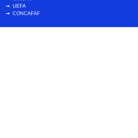
UEFA
CONCAFAF
Más deportes
Personajes
Destacados