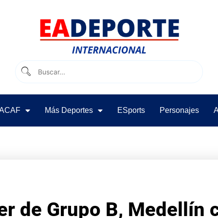
ACAF
Más Deportes
ESports
Personajes
A
der de Grupo B, Medellín 