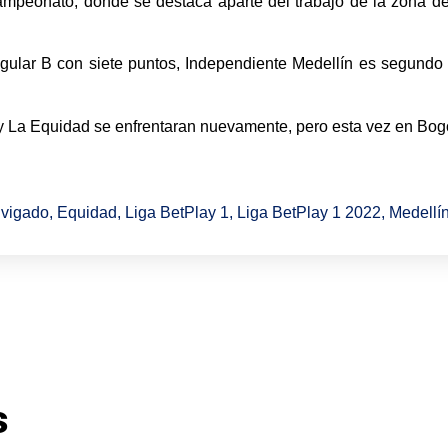
campeonato, donde se destaca aparte del trabajo de la zona d
ngular B con siete puntos, Independiente Medellín es segundo
 y La Equidad se enfrentaran nuevamente, pero esta vez en Bogo
vigado
,
Equidad
,
Liga BetPlay 1
,
Liga BetPlay 1 2022
,
Medellí
s