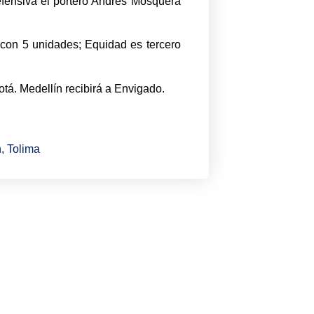
efensiva el portero Andrés Mosquera
 con 5 unidades; Equidad es tercero
tá. Medellín recibirá a Envigado.
n
,
Tolima