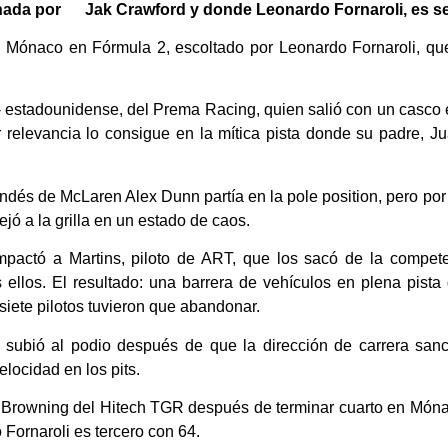
anada por Jak Crawford y donde Leonardo Fornaroli, es 
e Mónaco en Fórmula 2, escoltado por Leonardo Fornaroli, q
- estadounidense, del Prema Racing, quien salió con un casco 
r relevancia lo consigue en la mítica pista donde su padre, 
ndés de McLaren Alex Dunn partía en la pole position, pero por 
ó a la grilla en un estado de caos.
impactó a Martins, piloto de ART, que los sacó de la compet
 ellos. El resultado: una barrera de vehículos en plena pista
siete pilotos tuvieron que abandonar.
ro subió al podio después de que la dirección de carrera sa
locidad en los pits.
uke Browning del Hitech TGR después de terminar cuarto en Món
Fornaroli es tercero con 64.