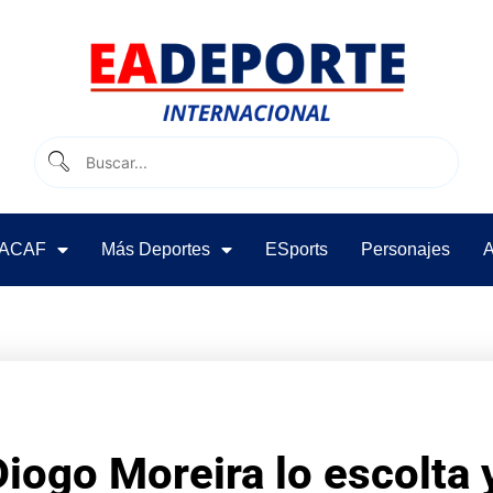
ACAF
Más Deportes
ESports
Personajes
A
iogo Moreira lo escolta 