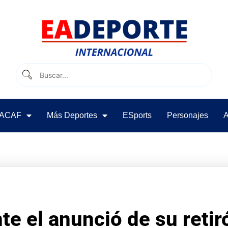
ACAF
Más Deportes
ESports
Personajes
A
te el anunció de su retir