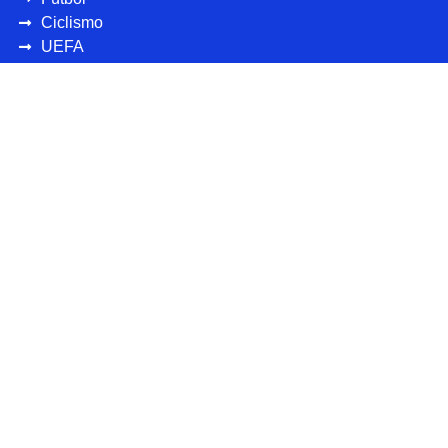
Ciclismo
UEFA
CONCAFAF
Más deportes
Personajes