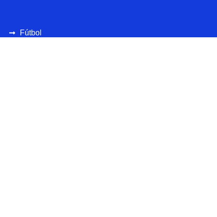
Fútbol
Ciclismo
UEFA
CONCAFAF