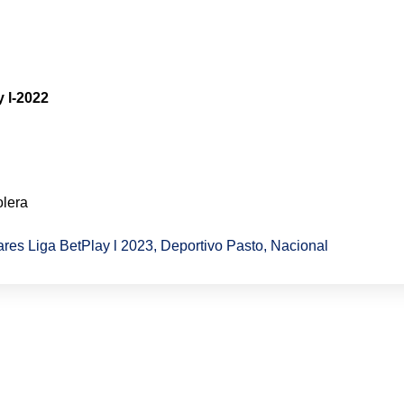
 l-2022
lera
res Liga BetPlay l 2023
,
Deportivo Pasto
,
Nacional