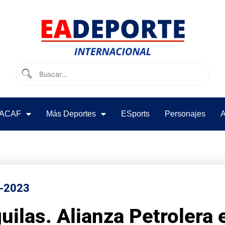
ACAF
Más Deportes
ESports
Personajes
A
-2023
uilas. Alianza Petrolera