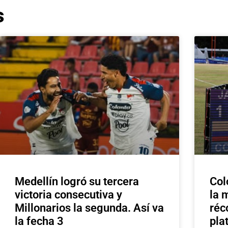
s
Medellín logró su tercera
Col
victoria consecutiva y
la 
Millonarios la segunda. Así va
réc
la fecha 3
pla