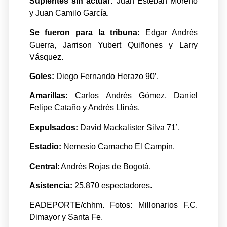
Suplentes sin actuar:
Juan Esteban Moreno
y Juan Camilo García.
Se fueron para la tribuna:
Edgar Andrés
Guerra, Jarrison Yubert Quiñones y Larry
Vásquez.
Goles:
Diego Fernando Herazo 90’.
Amarillas:
Carlos Andrés Gómez, Daniel
Felipe Cataño y Andrés Llinás.
Expulsados:
David Mackalister Silva 71’.
Estadio:
Nemesio Camacho El Campín.
Central
: Andrés Rojas de Bogotá.
Asistencia:
25.870 espectadores.
EADEPORTE/chhm. Fotos: Millonarios F.C.
Dimayor y Santa Fe.