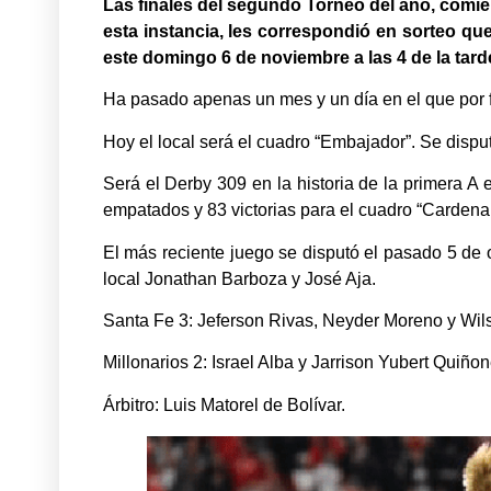
Las finales del segundo Torneo del año, comien
esta instancia, les correspondió en sorteo qu
este domingo 6 de noviembre a las 4 de la tard
Ha pasado apenas un mes y un día en el que por f
Hoy el local será el cuadro “Embajador”. Se disput
Será el Derby 309 en la historia de la primera A
empatados y 83 victorias para el cuadro “Cardenal”
El más reciente juego se disputó el pasado 5 de oc
local Jonathan Barboza y José Aja.
Santa Fe 3: Jeferson Rivas, Neyder Moreno y Wil
Millonarios 2: Israel Alba y Jarrison Yubert Quiñon
Árbitro: Luis Matorel de Bolívar.