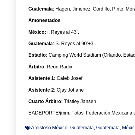
Guatemala:
Hagen, Jiménez, Gordillo, Pinto, Mora
Amonestados
México:
I. Reyes al 43’.
Guatemala:
S. Reyes al 90’+3’.
Estadio:
Camping World Stadium (Orlando, Estad
Árbitro
: Reon Radix
Asistente 1:
Caleb Josef
Asistente 2:
Ojay Johane
Cuarto Árbitro:
Tristley Jansen
EADEPORTE/jmm. Fotos: Federación Mexicana d
Amistoso México- Guatemala
,
Guatemala
,
Méxic