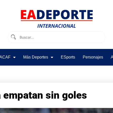
ACAF
Más Deportes
ESports
Personajes
A
 empatan sin goles