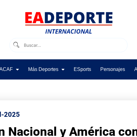
ACAF
Más Deportes
ESports
Personajes
A
l-2025
 Nacional y América con 