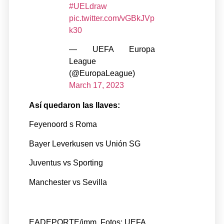
#UELdraw
pic.twitter.com/vGBkJVp
k30
— UEFA Europa
League
(@EuropaLeague)
March 17, 2023
Así quedaron las llaves:
Feyenoord s Roma
Bayer Leverkusen vs Unión SG
Juventus vs Sporting
Manchester vs Sevilla
EADEPORTE/jmm. Fotos: UEFA