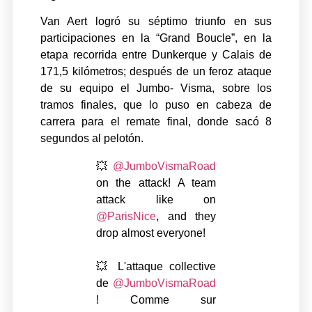
Van Aert logró su séptimo triunfo en sus
participaciones en la “Grand Boucle”, en la
etapa recorrida entre Dunkerque y Calais de
171,5 kilómetros; después de un feroz ataque
de su equipo el Jumbo- Visma, sobre los
tramos finales, que lo puso en cabeza de
carrera para el remate final, donde sacó 8
segundos al pelotón.
💥
@JumboVismaRoad
on the attack! A team
attack like on
@ParisNice
, and they
drop almost everyone!
💥 L'attaque collective
de
@JumboVismaRoad
! Comme sur