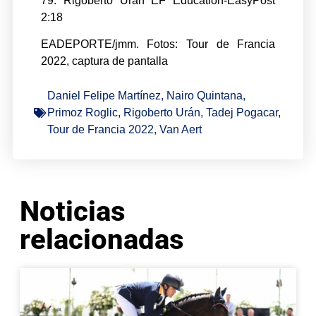
79. Rigoberto Urán EF Education-EasyPost
2:18
EADEPORTE/jmm. Fotos: Tour de Francia
2022, captura de pantalla
Daniel Felipe Martínez
,
Nairo Quintana
,
Primoz Roglic
,
Rigoberto Urán
,
Tadej Pogacar
,
Tour de Francia 2022
,
Van Aert
Noticias
relacionadas