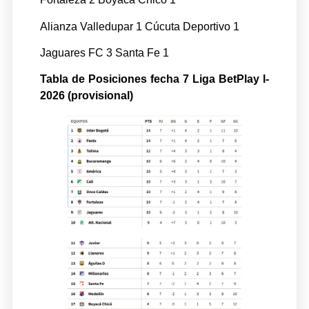
Alianza Valledupar 1 Cúcuta Deportivo 1
Jaguares FC 3 Santa Fe 1
Tabla de Posiciones fecha 7 Liga BetPlay l-
2026 (provisional)