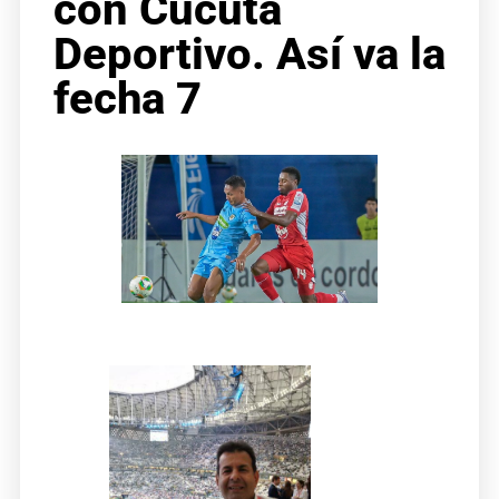
con Cúcuta
Deportivo. Así va la
fecha 7