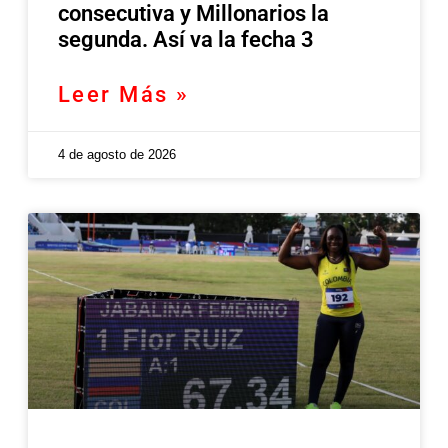
consecutiva y Millonarios la
segunda. Así va la fecha 3
Leer Más »
4 de agosto de 2026