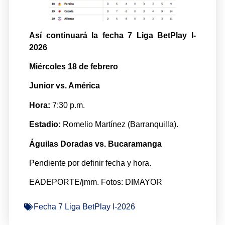
Así continuará la fecha 7 Liga BetPlay l-
2026
Miércoles 18 de febrero
Junior vs. América
Hora:
7:30 p.m.
Estadio:
Romelio Martínez (Barranquilla).
Águilas Doradas vs. Bucaramanga
Pendiente por definir fecha y hora.
EADEPORTE/jmm. Fotos: DIMAYOR
Fecha 7 Liga BetPlay l-2026