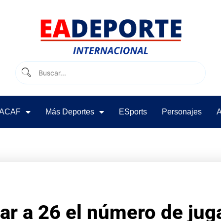
ACAF
Más Deportes
ESports
Personajes
A
ar a 26 el número de jug