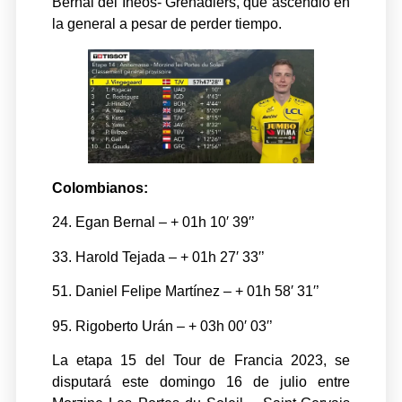
Bernal del Ineos- Grenadiers, que ascendió en
la general a pesar de perder tiempo.
Colombianos:
24. Egan Bernal – + 01h 10′ 39′’
33. Harold Tejada – + 01h 27′ 33′’
51. Daniel Felipe Martínez – + 01h 58′ 31′’
95. Rigoberto Urán – + 03h 00′ 03′’
La etapa 15 del Tour de Francia 2023, se
disputará este domingo 16 de julio entre