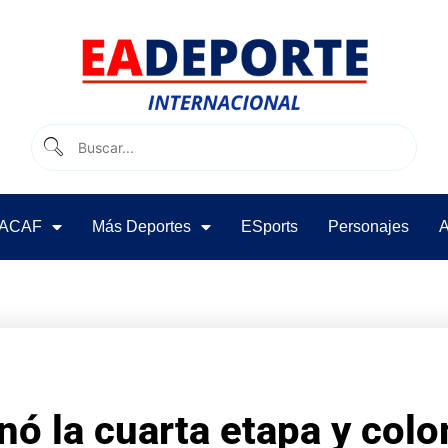
ACAF
Más Deportes
ESports
Personajes
A
ó la cuarta etapa y col