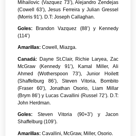
Mihailovic (Vazquez 73’), Alejandro Zendejas
(Cowell 63’), Jesus Ferreira y Julian Gressel
(Morris 91’). D.T: Joseph Callaghan.
Goles:
Brandon Vazquez (88’) y Kennedy
(114’)
Amarillas:
Cowell, Miazga.
Canadá:
Dayne St.Clair, Richie Laryea, Zac
McGraw (Kennedy 91’), Kamal Miller, Ali
Ahmed (Wotherspoon 73’), Junior Hoilett
(Shaffelburg 86’), Steven Vitoria, Bombito
(Fraser 60’), Jonathan Osorio, Liam Millar
(Brym 86’) y Lucas Cavallini (Russel 72’). D.T:
John Herdman.
Goles:
Steven Vitoria (90+3’) y Jacon
Shaffelburg (109’).
Amarillas:
Cavallini, McGraw, Miller, Osorio.