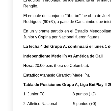
El equipo “Verdolaga” se fue adelante en el marc
Rengifo.
El empate del conjunto “Tiburón” fue obra de Joel 
Rodríguez (90+3′), a pase de Canchimbo que inici
En un vibrante partido en el Estadio Metropolita
Junior y Ospina por Nacional fueron figuras.
La fecha 4 del Grupo A, continuará el lunes 1 d
Independiente Medellín vs América de Cali
Hora:
20:00 p.m. (hora de Colombia).
Estadio:
Atanasio Girardot (Medellín).
Tabla de Posiciones Grupo A, Liga BetPlay ll-2
1. Junior FC 8 puntos (+2)
2. Atlético Nacional 5 puntos (+0)