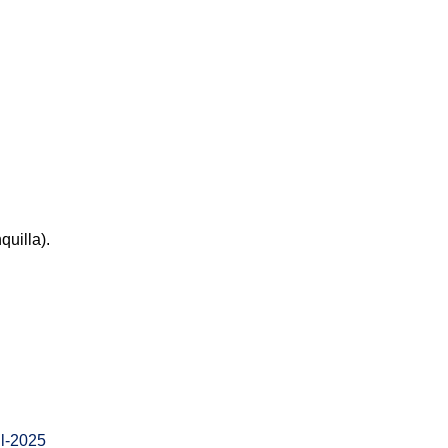
uilla).
l-2025