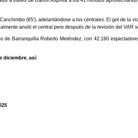
ador a través de Dairon Asprilla a los 41 minutos aprovechando
Canchimbo (65′), adelantándose a los centrales. El gol de la vict
almente anuló el central pero después de la revisión del VAR s
no de Barranquilla Roberto Meléndez, con 42.160 espectadores
e diciembre, así:
025