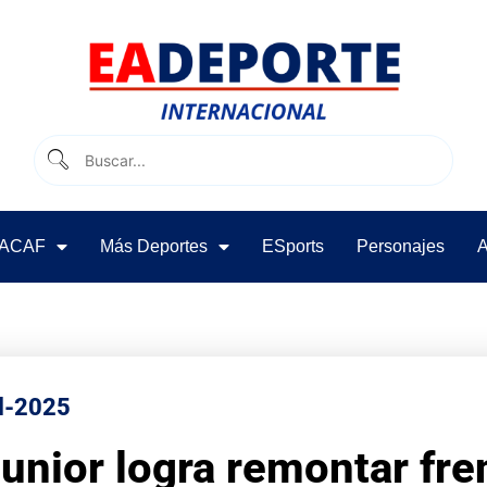
ACAF
Más Deportes
ESports
Personajes
A
l-2025
unior logra remontar fre