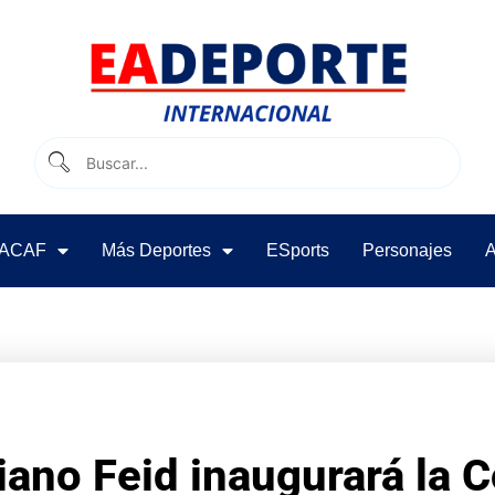
ACAF
Más Deportes
ESports
Personajes
A
iano Feid inaugurará la 