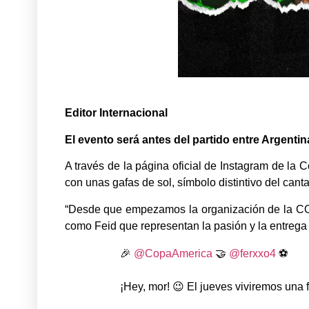
Editor Internacional
El evento será antes del partido entre Argentin
A través de la página oficial de Instagram de la
con unas gafas de sol, símbolo distintivo del canta
“Desde que empezamos la organización de la CO
como Feid que representan la pasión y la entreg
🎉
@CopaAmerica
🤝
@ferxxo4
⚽️
¡Hey, mor! 😉 El jueves viviremos una f