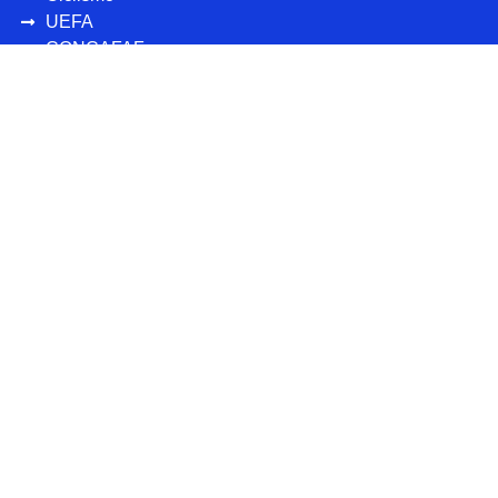
UEFA
CONCAFAF
Más deportes
Personajes
Destacados