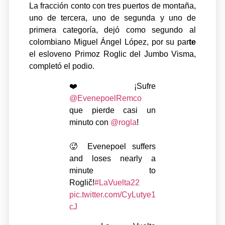
La fracción conto con tres puertos de montaña,
uno de tercera, uno de segunda y uno de
primera categoría, dejó como segundo al
colombiano Miguel Ángel López, por su par
te
el esloveno Primoz Roglic del Jumbo Visma,
completó el podio.
❤️¡Sufre
@EvenepoelRemco
que pierde casi un
minuto con
@rogla
!
🥵 Evenepoel suffers
and loses nearly a
minute to
Roglič!
#LaVuelta22
pic.twitter.com/CyLutye1
cJ