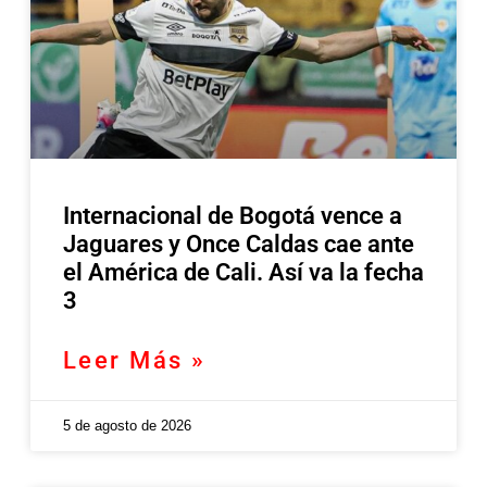
Internacional de Bogotá vence a
Jaguares y Once Caldas cae ante
el América de Cali. Así va la fecha
3
Leer Más »
5 de agosto de 2026