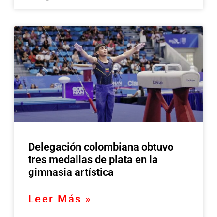
Delegación colombiana obtuvo
tres medallas de plata en la
gimnasia artística
Leer Más »