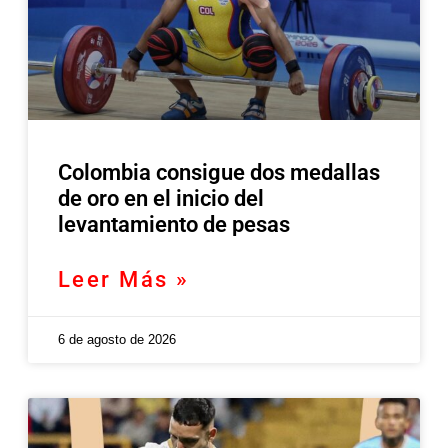
Colombia consigue dos medallas
de oro en el inicio del
levantamiento de pesas
Leer Más »
6 de agosto de 2026