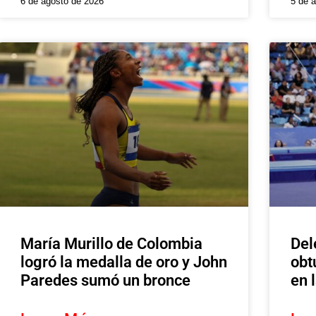
6 de agosto de 2026
5 de 
María Murillo de Colombia
Del
logró la medalla de oro y John
obt
Paredes sumó un bronce
en 