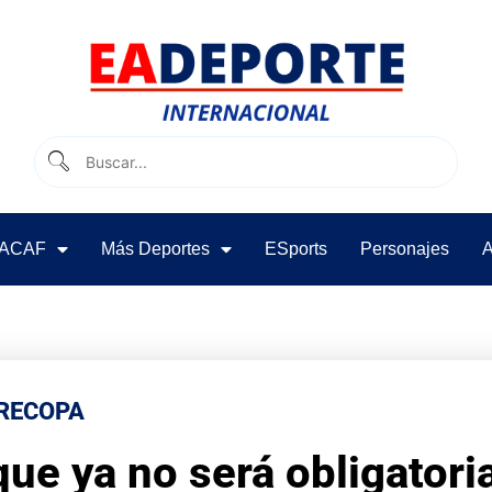
ACAF
Más Deportes
ESports
Personajes
A
 RECOPA
e ya no será obligatoria