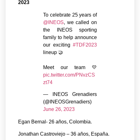
2023
To celebrate 25 years of
@INEOS
, we called on
the INEOS sporting
family to help announce
our exciting
#TDF2023
lineup 🤝
Meet our team 💛
pic.twitter.com/PNvzCS
zt74
— INEOS Grenadiers
(@INEOSGrenadiers)
June 26, 2023
Egan Bernal- 26 años, Colombia.
Jonathan Castroviejo – 36 años, España.