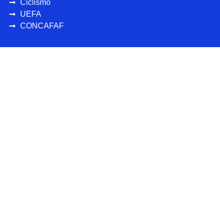
Ciclismo
UEFA
CONCAFAF
Más deportes
Personajes
Destacados