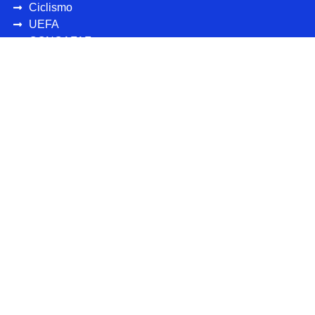
Ciclismo
UEFA
CONCAFAF
Más deportes
Personajes