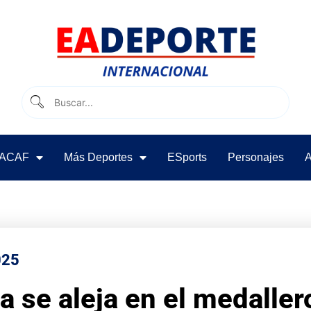
ACAF
Más Deportes
ESports
Personajes
A
025
da se aleja en el medalle