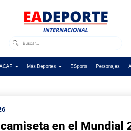
ACAF
Más Deportes
ESports
Personajes
A
26
camiseta en el Mundial 