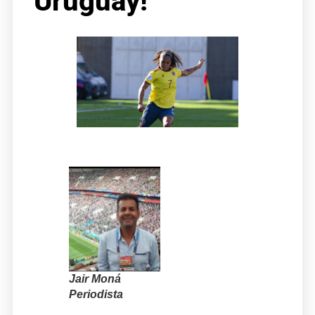
Uruguay!
Jair Moná
Periodista