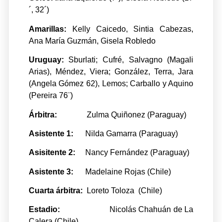
´, 32´)
Amarillas:
Kelly Caicedo, Sintia Cabezas,
Ana María Guzmán, Gisela Robledo
Uruguay:
Sburlati; Cufré, Salvagno (Magali
Arias), Méndez, Viera; González, Terra, Jara
(Angela Gómez 62), Lemos; Carballo y Aquino
(Pereira 76¨)
Árbitra:
Zulma Quiñonez (Paraguay)
Asistente 1:
Nilda Gamarra (Paraguay)
Asisitente 2:
Nancy Fernández (Paraguay)
Asistente 3:
Madelaine Rojas (Chile)
Cuarta árbitra:
Loreto Toloza (Chile)
Estadio:
Nicolás Chahuán de La
Calera (Chile)