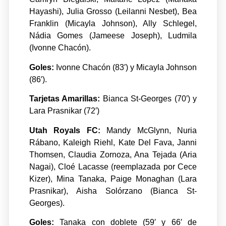
Hayashi), Julia Grosso (Leilanni Nesbet), Bea
Franklin (Micayla Johnson), Ally Schlegel,
Nádia Gomes (Jameese Joseph), Ludmila
(Ivonne Chacón).
Goles:
Ivonne Chacón (83′) y Micayla Johnson
(86′).
Tarjetas Amarillas:
Bianca St-Georges (70′) y
Lara Prasnikar (72′)
Utah Royals FC:
Mandy McGlynn, Nuria
Rábano, Kaleigh Riehl, Kate Del Fava, Janni
Thomsen, Claudia Zornoza, Ana Tejada (Aria
Nagai), Cloé Lacasse (reemplazada por Cece
Kizer), Mina Tanaka, Paige Monaghan (Lara
Prasnikar), Aisha Solórzano (Bianca St-
Georges).
Goles:
Tanaka con doblete (59′ y 66′ de