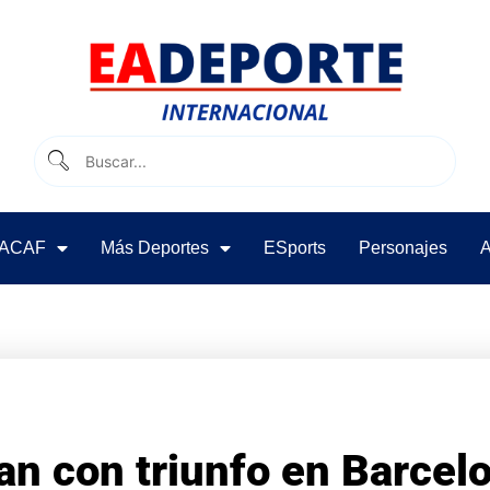
ACAF
Más Deportes
ESports
Personajes
A
an con triunfo en Barcel