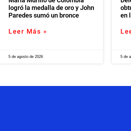
María Murillo de Colombia
Del
logró la medalla de oro y John
obt
Paredes sumó un bronce
en 
Leer Más »
Le
5 de agosto de 2026
5 de 