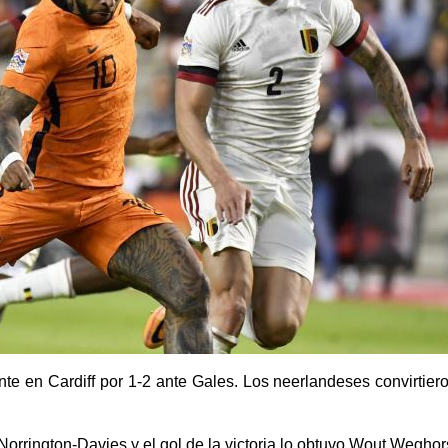
ante en Cardiff por 1-2 ante Gales. Los neerlandeses convirtier
orrington-Davies y el gol de la victoria lo obtuvo Wout Weghors