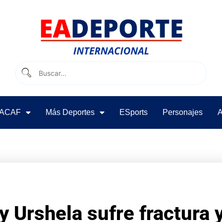
ACAF
Más Deportes
ESports
Personajes
A
y Urshela sufre fractura 