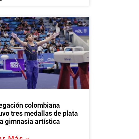
egación colombiana
uvo tres medallas de plata
la gimnasia artística
er Más »