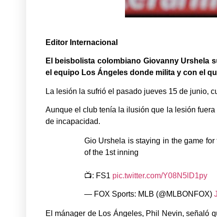
Editor Internacional
El beisbolista colombiano Giovanny Urshela suf
el equipo Los Ángeles donde milita y con el qu
La lesión la sufrió el pasado jueves 15 de junio, 
Aunque el club tenía la ilusión que la lesión fue
de incapacidad.
Gio Urshela is staying in the game for 
of the 1st inning
📺: FS1
pic.twitter.com/Y08N5lD1py
— FOX Sports: MLB (@MLBONFOX)
El mánager de Los Ángeles, Phil Nevin, señaló qu