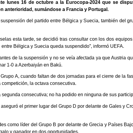
 este lunes 16 de octubre a la Eurocopa-2024 que se disp
n anterioridad, sumándose a Francia y Portugal.
a suspensión del partido entre Bélgica y Suecia, también del gr
elas esta tarde, se decidió tras consultar con los dos equipos 
24 entre Bélgica y Suecia queda suspendido”, informó UEFA.
antes de la suspensión y no se veía afectada ya que Austria qu
anar 1-0 a Azerbaiyán en Bakú.
rupo A, cuando faltan de dos jornadas para el cierre de la fas
 competición, la octava consecutiva.
a segunda consecutiva; no ha podido en ninguna de sus partici
 aseguró el primer lugar del Grupo D por delante de Gales y Cro
ltades como líder del Grupo B por delante de Grecia y Países Ba
 galo y ganador en dos oportunidades.