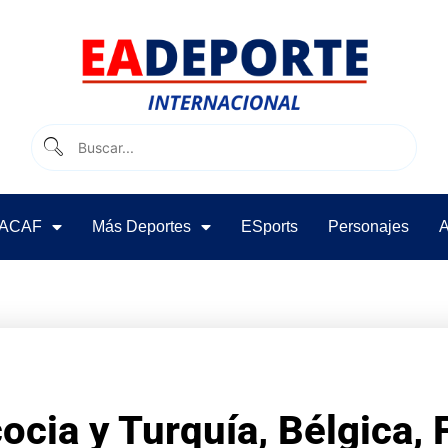
ACAF
Más Deportes
ESports
Personajes
A
ocia y Turquía, Bélgica, 