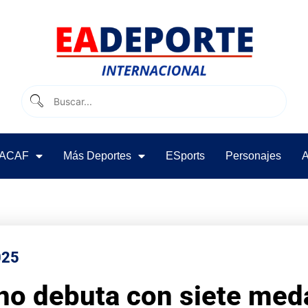
ACAF
Más Deportes
ESports
Personajes
A
025
o debuta con siete meda