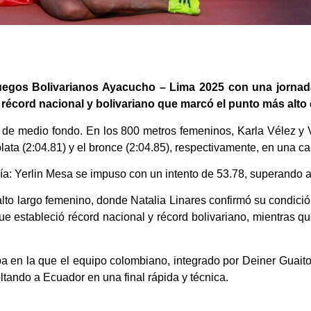
uegos Bolivarianos Ayacucho – Lima 2025 con una jornad
récord nacional y bolivariano que marcó el punto más alto d
 de medio fondo. En los 800 metros femeninos, Karla Vélez y
 plata (2:04.81) y el bronce (2:04.85), respectivamente, en una c
día: Yerlin Mesa se impuso con un intento de 53.78, superando a 
lto largo femenino, donde Natalia Linares confirmó su condició
e estableció récord nacional y récord bolivariano, mientras qu
eba en la que el equipo colombiano, integrado por Deiner Guai
ltando a Ecuador en una final rápida y técnica.